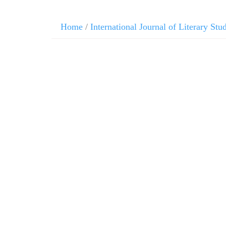
Skip
Home
/
International Journal of Literary Stu
to
content