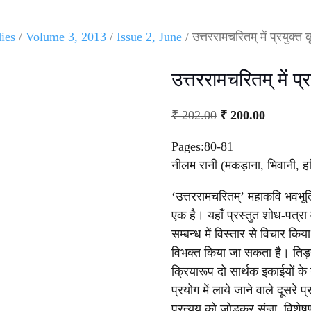
dies
/
Volume 3, 2013
/
Issue 2, June
/ उत्तररामचरितम् में प्रयुक्त
उत्तररामचरितम् में प
₹
202.00
₹
200.00
Pages:80-81
नीलम रानी (मकड़ाना, भिवानी, ह
‘उत्तररामचरितम्’ महाकवि भवभूति द्
एक है। यहाँ प्रस्तुत शोध-पत्रा मे
सम्बन्ध में विस्तार से विचार किया
विभक्त किया जा सकता है। तिड़न्
क्रियारूप दो सार्थक इकाईयों के यो
प्रयोग में लाये जाने वाले दूसरे 
प्रत्यय को जोड़कर संज्ञा, विशे